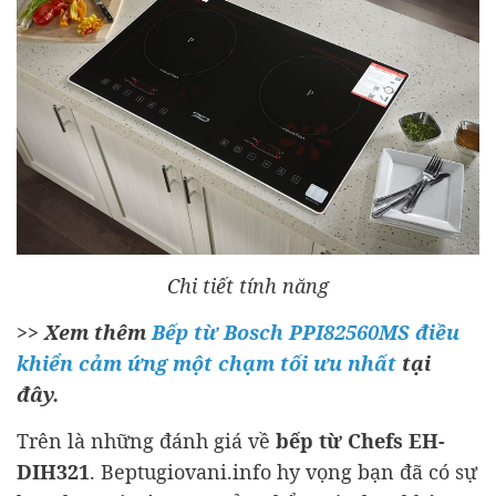
Chi tiết tính năng
>> Xem thêm
Bếp từ Bosch PPI82560MS điều
khiển cảm ứng một chạm tối ưu nhất
tại
đây.
Trên là những đánh giá về
bếp từ Chefs EH-
DIH321
.
Beptugiovani.info
hy vọng bạn đã có sự