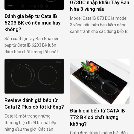
073DC nhập khẩu Tây Ban
Nha 3 vùng nấu
Đánh giá bếp từ Cata IB
Model Cata IB 073 DC là model
6203 BK có nên mua hay
3 vùng nấu hứa hẹn tiềm năng
không?
cạnh tranh cho các dòng bếp từ
tầm trung. Với ưu điểm đơn
Sản xuất tại Tây Ban Nha nên
giản, công suất lớn, kích thước
bếp từ Cata IB 6203 BK luôn
phù hợp và dễ thao tác… Do đó,
đảm bảo chất lượng tốt nhất.
bài viết này sẽ đi đánh giá bếp
Hãy cùng Beptugiovani.info
từ Cata IB 073DC và cung …
tham khảo bài đánh giá bếp từ
Cata IB 6203 BK dưới đây để
hiểu thêm về những công năng
mà bếp mang lại cho người
dùng. Và quyết định có nên …
Review đánh giá bếp từ
Cata I2 Plus có tốt không?
Đánh giá bếp từ CATA IB
Cata là một trong những
772 BK có chất lượng
thương hiệu thiết bị nhà bếp
không?
hàng đầu thế giới. Các sản
Cata được khách hàng biết đến