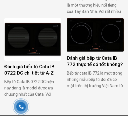
phẩm Cata đưa ra thị trường vô
là một thương hiệu nổi tiếng
cùng đa dạng: bếp điện, bếp từ,
của Tây Ban Nha. Với rất nhiều
máy hút mùi, lò vi sóng, lò
sản phẩm thiết bị nhà bếp đã
nướng… đảm bảo đầy đủ tiện
không còn xa lạ với chúng ta.
nghi cho căn bếp. Một trong
Trong đó, bếp từ CATA IB 772
những dòng bếp được ưa …
BK là sản phẩm được nhiều
khách hàng tin dùng. Vậy bếp
từ CATA IB …
Đánh giá bếp từ Cata IB
772 thực tế có tốt không?
Đánh giá bếp từ Cata IB
0722 DC chi tiết từ A-Z
Bếp từ cata IB 772 là một trong
những mẫu bếp từ đôi đã có
Bếp từ Cata IB 0722 DC hiện
mặt trên thị trường Việt Nam từ
nay đang là model được ưa
khá lâu. Nhắc đến Cata nhiều
chuộng nhất của Cata. Với
khách hàng vẫn biết đó là một
những tính năng ưu việt, bếp tự
trong những thương hiệu thiết
tin làm hài lòng cả những người
bị nhà bếp nổi tiếng của Tây
dùng khó tính nhất. Vậy hãy
Ban Nha. Vậy mẫu bếp từ đôi IB
cùng Beptugiovani.info đánh
Copyright 2026 © Beptugiovani. Thiết kế website bởi Webdemo
…
giá bếp từ Cata IB 0722 DC chi